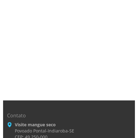
Contato
Visite mangue seco
Povoado Pontal-Indiaroba-SE
CEP: 49.250-000