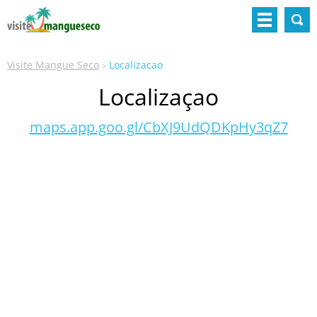
Visite Mangue Seco
Localizacao
Localizaçao
maps.app.goo.gl/CbXJ9UdQDKpHy3qZ7