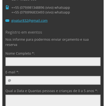
++55 (079)981348896 (vivo) whatsapp
++55 (079)996833493 (vivo) whatsapp
givatur8
32@gmail
.com
Registro em eventos
Nos informe para podermos enviar orçamento e sua
reserva
Nome Completo *:
E-mail *:
Qual a Data e Quantas pessoas e crianças de 0 a 5 anos *: